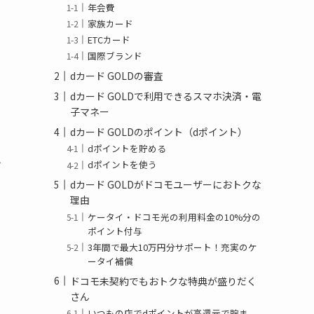
年会費
家族カード
ETCカード
国際ブランド
dカード GOLDの審査
dカード GOLDで利用できるスマホ決済・電
子マネー
dカード GOLDのポイント（dポイント）
dポイントを貯める
け
dポイントを使う
dカード GOLDがドコモユーザーにおトクな
理由
ケータイ・ドコモ光の利用料金の10%分の
ポイント付与
3年間で最大10万円分サポート！充実のケ
ータイ補償
ドコモ未契約でもおトクな特典が盛りだく
さん
いつもの店でdポイントが高還元で貯ま