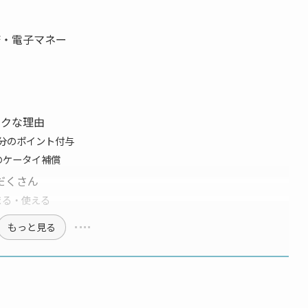
済・電子マネー
）
トクな理由
%分のポイント付与
のケータイ補償
だくさん
まる・使える
もっと見る