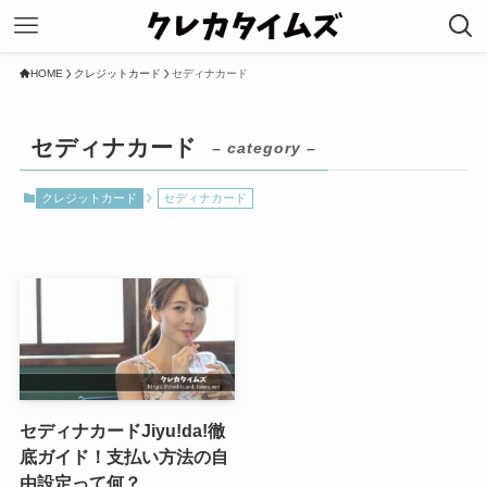
HOME
クレジットカード
セディナカード
セディナカード
– category –
クレジットカード
セディナカード
セディナカードJiyu!da!徹
底ガイド！支払い方法の自
由設定って何？