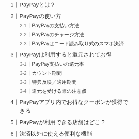
PayPayとは？
PayPayの使い方
PayPayの支払い方法
PayPayのチャージ方法
PayPayはコード読み取り式のスマホ決済
PayPayは利用すると還元されてお得
PayPay支払いの還元率
カウント期間
特典反映／適用期間
還元を受ける際の注意点
PayPayアプリ内でお得なクーポンが獲得で
きる
PayPayが利用できる店舗はどこ？
決済以外に使える便利な機能