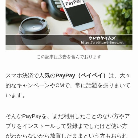
この記事は広告を含んでおります
スマホ決済で人気の
PayPay（ペイペイ）
は、大々
的なキャンペーンやCMで、常に話題を振りまいて
います。
そんなPayPayを、まだ利用したことのない方やア
プリをインストールして登録までしたけど使い方
がわからないから放置したままという方もおられ