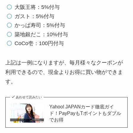
大阪王将：5%付与
ガスト：5%付与
かっぱ寿司：5%付与
築地銀だこ：10%付与
CoCo壱：100円付与
上記は一例になりますが、毎月様々なクーポンが
利用できるので、現金よりお得に買い物ができま
す。
あわせて読みたい
Yahoo! JAPANカード徹底ガイ
ド！PayPayもTポイントもダブル
でお得