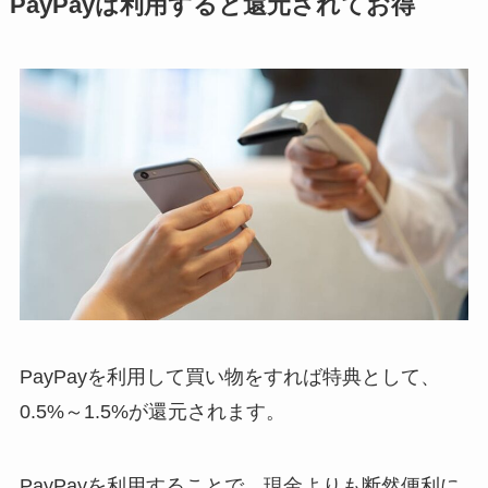
PayPayは利用すると還元されてお得
PayPayを利用して買い物をすれば特典として、
0.5%～1.5%が還元されます。
PayPayを利用することで、現金よりも断然便利に