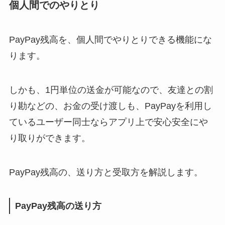
個人間でのやりとり
PayPay残高を、個人間でやりとりできる機能にな
ります。
しかも、
1円単位の送金が可能
なので、友達との割
り勘などの、お金の受け渡しも、PayPayを利用し
ているユーザー同士ならアプリ上で安心安全にや
り取りができます。
PayPay残高の、送り方と受取方を解説します。
PayPay残高の送り方