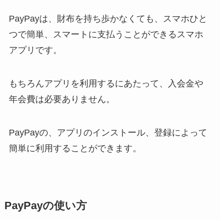
PayPayは、財布を持ち歩かなくても、スマホひと
つで簡単、スマートに支払うことができるスマホ
アプリです。
もちろんアプリを利用するにあたって、入会金や
年会費は必要ありません。
PayPayの、アプリのインストール、登録によって
簡単に利用することができます。
PayPayの使い方