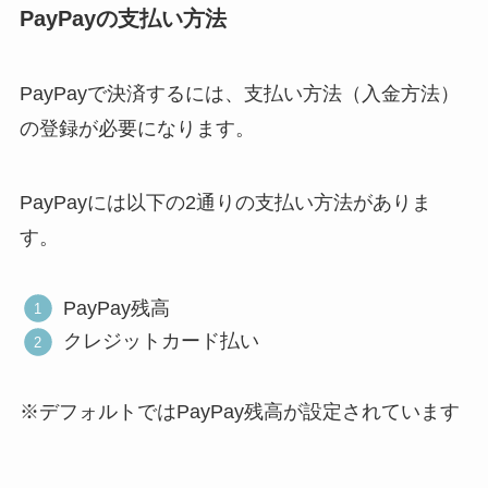
PayPayの支払い方法
PayPayで決済するには、支払い方法（入金方法）
の登録が必要になります。
PayPayには以下の2通りの支払い方法がありま
す。
PayPay残高
クレジットカード払い
※デフォルトではPayPay残高が設定されています