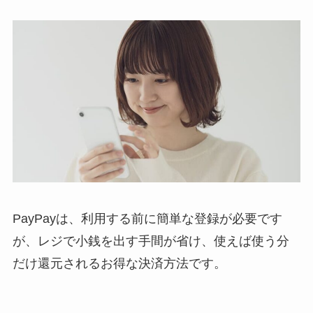
PayPayは、利用する前に簡単な登録が必要です
が、レジで小銭を出す手間が省け、使えば使う分
だけ還元されるお得な決済方法です。