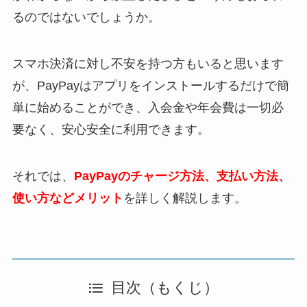
るのではないでしょうか。
スマホ決済に対し不安を持つ方もいると思います
が、PayPayはアプリをインストールするだけで簡
単に始めることができ、入会金や年会費は一切必
要なく、安心安全に利用できます。
それでは、
PayPayのチャージ方法、支払い方法、
使い方などメリット
を詳しく解説します。
目次（もくじ）