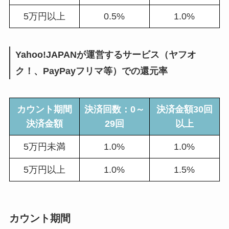
5万円以上
0.5%
1.0%
Yahoo!JAPANが運営するサービス（ヤフオ
ク！、PayPayフリマ等）での還元率
カウント期間
決済回数：0～
決済金額30回
決済金額
29回
以上
5万円未満
1.0%
1.0%
5万円以上
1.0%
1.5%
カウント期間