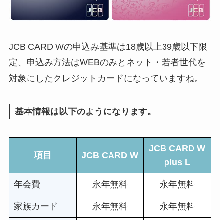
JCB CARD Wの申込み基準は
18歳以上39歳以下限
定
、申込み方法は
WEBのみ
とネット・若者世代を
対象にしたクレジットカードになっていますね。
基本情報は以下のようになります。
JCB CARD W
項目
JCB CARD W
plus L
年会費
永年無料
永年無料
家族カード
永年無料
永年無料